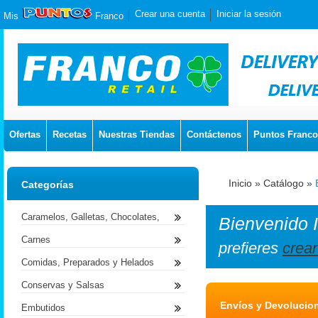
Crear una cuenta
Iniciar la sesión
Mis
Franco
Ofertas
Recetas
Nuestras Tiendas
Contáctenos
Puntos Franco
Inicio
»
Catálogo
»
Categorías
Caramelos, Galletas, Chocolates,
Bienvenido
Carnes
prefieres
crea
Comidas, Preparados y Helados
Conservas y Salsas
Envíos y Devolucio
Embutidos