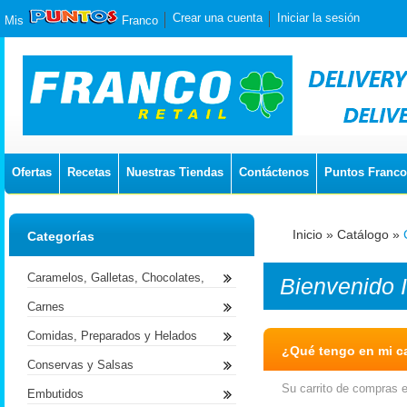
Crear una cuenta
Iniciar la sesión
Mis
Franco
Ofertas
Recetas
Nuestras Tiendas
Contáctenos
Puntos Franco
Inicio
»
Catálogo
»
Categorías
Caramelos, Galletas, Chocolates,
Bienvenido
Carnes
Comidas, Preparados y Helados
¿Qué tengo en mi ca
Conservas y Salsas
Su carrito de compras e
Embutidos