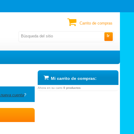
Carrito de compras
Ir
Mi carrito de compras:
Ahora en su carro
0 productos
 nueva cuenta
?