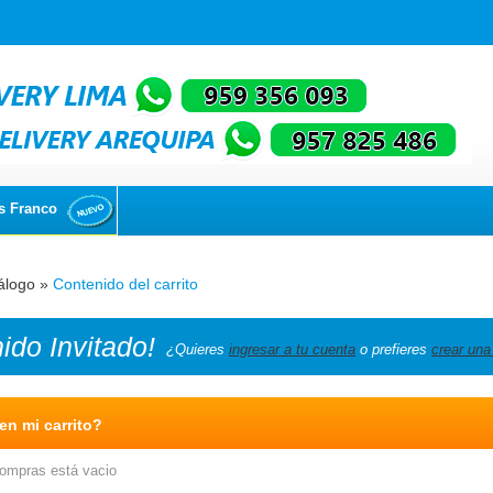
s Franco
álogo
»
Contenido del carrito
nido
Invitado!
¿Quieres
ingresar a tu cuenta
o prefieres
crear una
n mi carrito?
compras está vacio