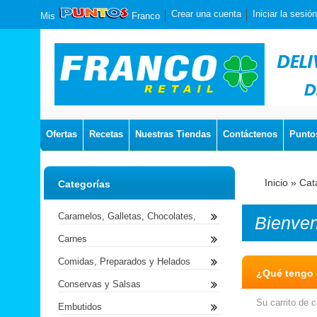
Crear una cuenta
Iniciar la sesión
Mis
Franco
Ofertas
Recetas
Nuestras Tiendas
Contáctenos
Punto
Inicio
»
Cat
Categorías
Caramelos, Galletas, Chocolates,
Bienve
Carnes
Comidas, Preparados y Helados
¿Qué tengo e
Conservas y Salsas
Su carrito de 
Embutidos