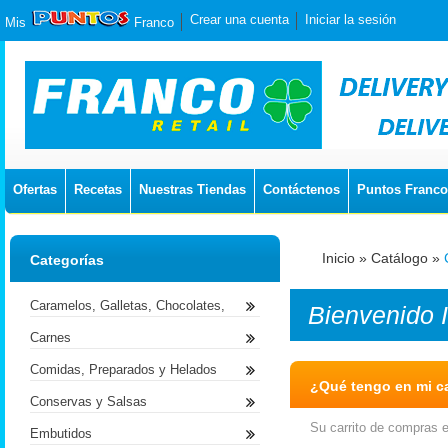
Crear una cuenta
Iniciar la sesión
Mis
Franco
Ofertas
Recetas
Nuestras Tiendas
Contáctenos
Puntos Franco
Inicio
»
Catálogo
»
Categorías
Caramelos, Galletas, Chocolates,
Bienvenido
Carnes
Comidas, Preparados y Helados
¿Qué tengo en mi ca
Conservas y Salsas
Su carrito de compras e
Embutidos