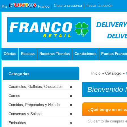
Crear una cuenta
Iniciar la sesión
Mis
Franco
Ofertas
Recetas
Nuestras Tiendas
Contáctenos
Puntos Franco
Inicio
»
Catálogo
»
Categorías
Caramelos, Galletas, Chocolates,
Bienvenido
Carnes
Comidas, Preparados y Helados
¿Qué tengo en mi ca
Conservas y Salsas
Su carrito de compras e
Embutidos