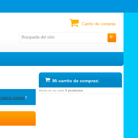
Carrito de compras
Ir
Mi carrito de compras:
Ahora en su carro
0 productos
 nueva cuenta
?