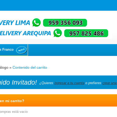
s Franco
álogo
»
Contenido del carrito
nido
Invitado!
¿Quieres
ingresar a tu cuenta
o prefieres
crear una
n mi carrito?
compras está vacio