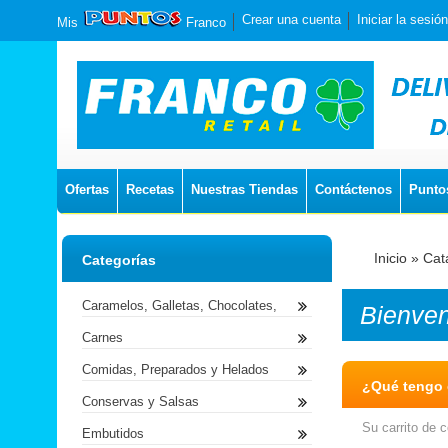
Crear una cuenta
Iniciar la sesión
Mis
Franco
Ofertas
Recetas
Nuestras Tiendas
Contáctenos
Punto
Inicio
»
Cat
Categorías
Caramelos, Galletas, Chocolates,
Bienve
Carnes
Comidas, Preparados y Helados
¿Qué tengo e
Conservas y Salsas
Su carrito de 
Embutidos