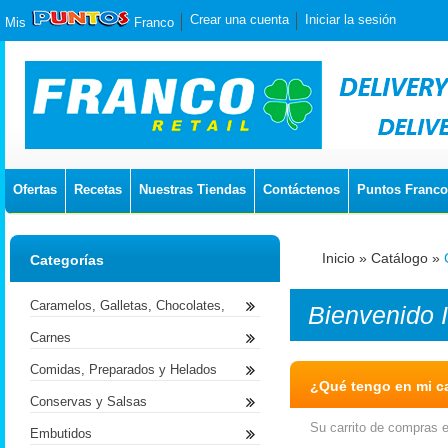
Crear una cuenta
Iniciar la sesión
Mis
Franco
Ofertas
Recetas
Nuestras Tiendas
Contáctenos
Puntos Franco
Inicio
»
Catálogo
»
Categorías
Caramelos, Galletas, Chocolates,
Bienvenido
Carnes
Comidas, Preparados y Helados
¿Qué tengo en mi ca
Conservas y Salsas
Su carrito de compras e
Embutidos