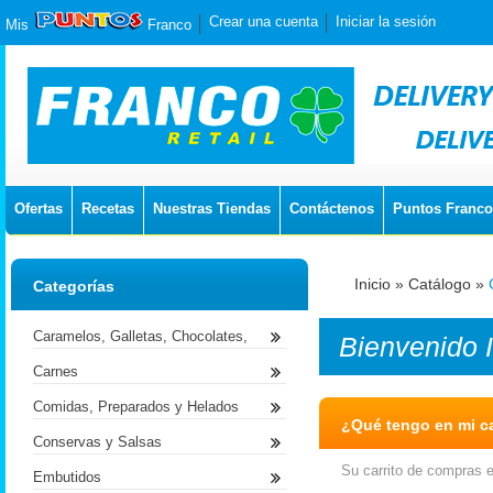
Crear una cuenta
Iniciar la sesión
Mis
Franco
Ofertas
Recetas
Nuestras Tiendas
Contáctenos
Puntos Franco
Inicio
»
Catálogo
»
Categorías
Caramelos, Galletas, Chocolates,
Bienvenido
Carnes
Comidas, Preparados y Helados
¿Qué tengo en mi ca
Conservas y Salsas
Su carrito de compras e
Embutidos