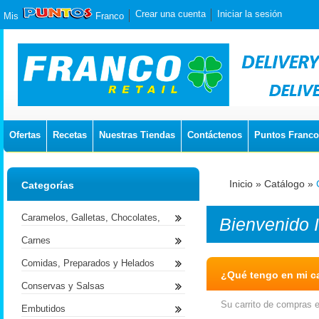
Crear una cuenta
Iniciar la sesión
Mis
Franco
Ofertas
Recetas
Nuestras Tiendas
Contáctenos
Puntos Franco
Inicio
»
Catálogo
»
Categorías
Caramelos, Galletas, Chocolates,
Bienvenido
Carnes
Comidas, Preparados y Helados
¿Qué tengo en mi ca
Conservas y Salsas
Su carrito de compras e
Embutidos