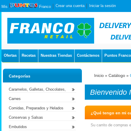
Crear una cuenta
Iniciar la sesión
Mis
Franco
Ofertas
Recetas
Nuestras Tiendas
Contáctenos
Puntos Franco
Inicio
»
Catálogo
»
Categorías
Caramelos, Galletas, Chocolates,
Bienvenido
Carnes
Comidas, Preparados y Helados
¿Qué tengo en mi ca
Conservas y Salsas
Su carrito de compras e
Embutidos