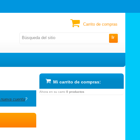
Carrito de compras
Ir
Mi carrito de compras:
Ahora en su carro
0 productos
 nueva cuenta
?