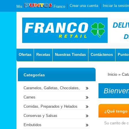
Crear una cuenta
Iniciar la sesión
Mis
Franco
Ofertas
Recetas
Nuestras Tiendas
Contáctenos
Punto
Inicio
»
Cat
Categorías
Caramelos, Galletas, Chocolates,
Bienve
Carnes
Comidas, Preparados y Helados
¿Qué tengo e
Conservas y Salsas
Su carrito de 
Embutidos