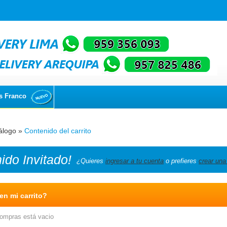
s Franco
álogo
»
Contenido del carrito
nido
Invitado!
¿Quieres
ingresar a tu cuenta
o prefieres
crear una
n mi carrito?
compras está vacio