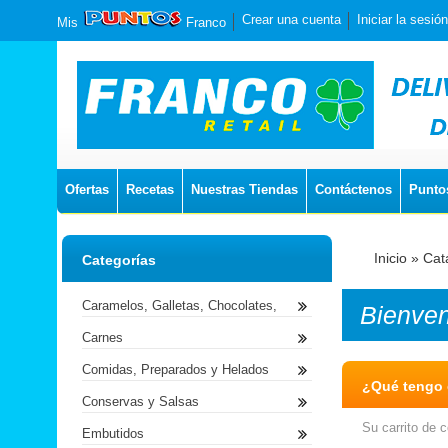
Crear una cuenta
Iniciar la sesión
Mis
Franco
Ofertas
Recetas
Nuestras Tiendas
Contáctenos
Punto
Inicio
»
Cat
Categorías
Caramelos, Galletas, Chocolates,
Bienve
Carnes
Comidas, Preparados y Helados
¿Qué tengo e
Conservas y Salsas
Su carrito de 
Embutidos