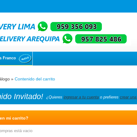
s Franco
álogo
»
Contenido del carrito
nido
Invitado!
¿Quieres
ingresar a tu cuenta
o prefieres
crear una
n mi carrito?
compras está vacio