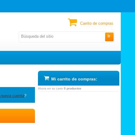
Carrito de compras
Ir
Mi carrito de compras:
Ahora en su carro
0 productos
 nueva cuenta
?