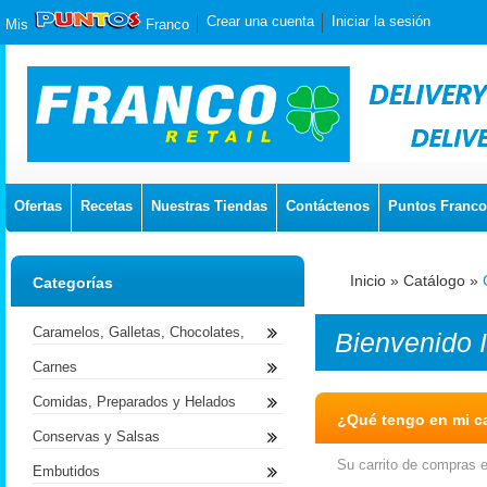
Crear una cuenta
Iniciar la sesión
Mis
Franco
Ofertas
Recetas
Nuestras Tiendas
Contáctenos
Puntos Franco
Inicio
»
Catálogo
»
Categorías
Caramelos, Galletas, Chocolates,
Bienvenido
Carnes
Comidas, Preparados y Helados
¿Qué tengo en mi ca
Conservas y Salsas
Su carrito de compras e
Embutidos