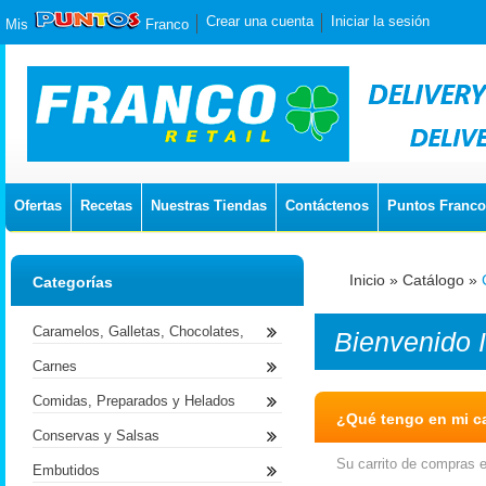
Crear una cuenta
Iniciar la sesión
Mis
Franco
Ofertas
Recetas
Nuestras Tiendas
Contáctenos
Puntos Franco
Inicio
»
Catálogo
»
Categorías
Caramelos, Galletas, Chocolates,
Bienvenido
Carnes
Comidas, Preparados y Helados
¿Qué tengo en mi ca
Conservas y Salsas
Su carrito de compras e
Embutidos