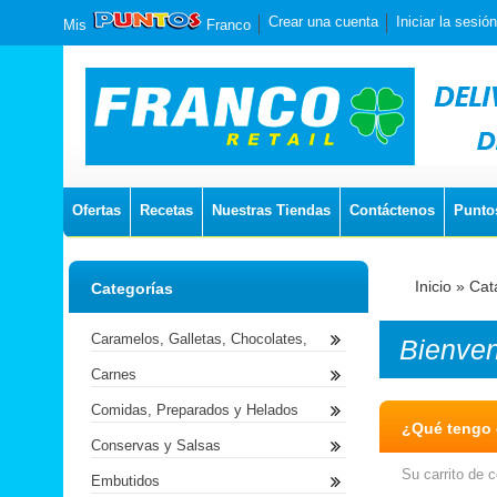
Crear una cuenta
Iniciar la sesión
Mis
Franco
Ofertas
Recetas
Nuestras Tiendas
Contáctenos
Punto
Inicio
»
Cat
Categorías
Caramelos, Galletas, Chocolates,
Bienve
Carnes
Comidas, Preparados y Helados
¿Qué tengo e
Conservas y Salsas
Su carrito de 
Embutidos