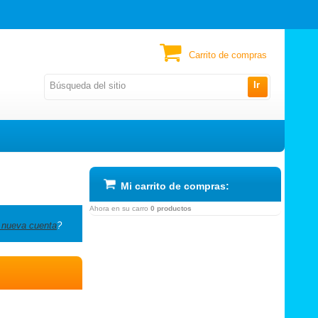
Carrito de compras
Ir
Mi carrito de compras:
Ahora en su carro
0 productos
 nueva cuenta
?