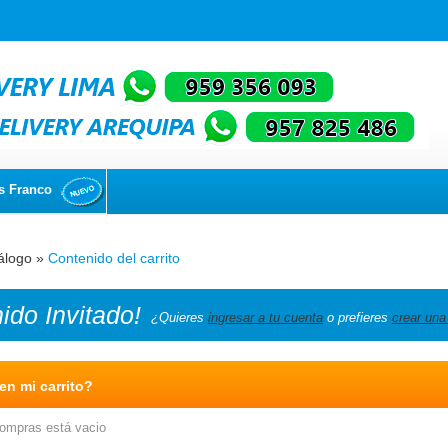
s Franco
álogo
»
Contenido del carrito
nido
Invitado!
¿Quieres
ingresar a tu cuenta
o prefieres
crear una
n mi carrito?
compras está vacio