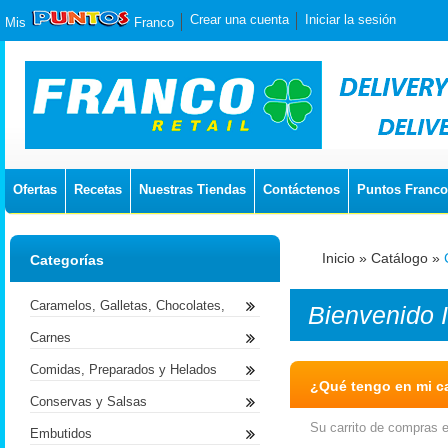
Crear una cuenta
Iniciar la sesión
Mis
Franco
Ofertas
Recetas
Nuestras Tiendas
Contáctenos
Puntos Franco
Inicio
»
Catálogo
»
Categorías
Caramelos, Galletas, Chocolates,
Bienvenido
Carnes
Comidas, Preparados y Helados
¿Qué tengo en mi ca
Conservas y Salsas
Su carrito de compras e
Embutidos