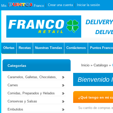
Crear una cuenta
Iniciar la sesión
Mis
Franco
Ofertas
Recetas
Nuestras Tiendas
Contáctenos
Puntos Franco
Inicio
»
Catálogo
»
Categorías
Caramelos, Galletas, Chocolates,
Bienvenido
Carnes
Comidas, Preparados y Helados
¿Qué tengo en mi ca
Conservas y Salsas
Su carrito de compras e
Embutidos