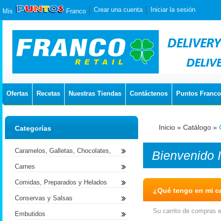
Crear una cuenta
Iniciar la sesión
Mis
Franco
Ofertas
Recetas
Nuestras Tiendas
Contáctenos
Puntos Franco
Inicio
»
Catálogo
»
Categorías
Caramelos, Galletas, Chocolates,
Bienvenido
Carnes
Comidas, Preparados y Helados
¿Qué tengo en mi ca
Conservas y Salsas
Su carrito de compras e
Embutidos