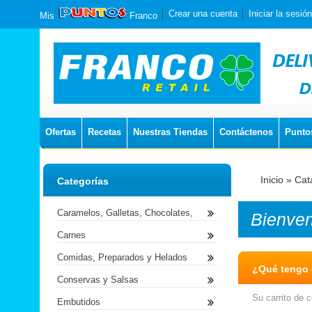
Crear una cuenta
Iniciar la sesión
Mis
Franco
Ofertas
Recetas
Nuestras Tiendas
Contáctenos
Punto
Inicio
»
Cat
Categorías
Caramelos, Galletas, Chocolates,
Bienve
Carnes
Comidas, Preparados y Helados
¿Qué tengo e
Conservas y Salsas
Su carrito de 
Embutidos