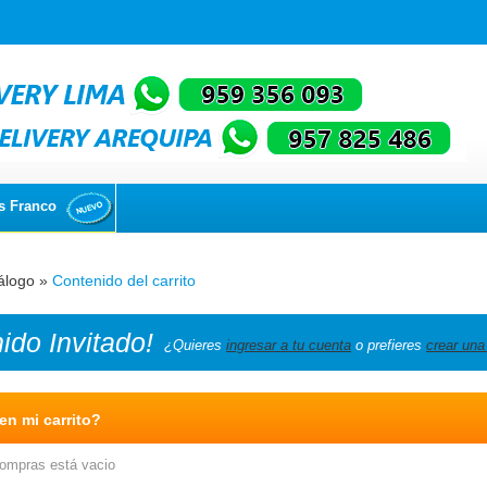
s Franco
álogo
»
Contenido del carrito
nido
Invitado!
¿Quieres
ingresar a tu cuenta
o prefieres
crear una
n mi carrito?
compras está vacio