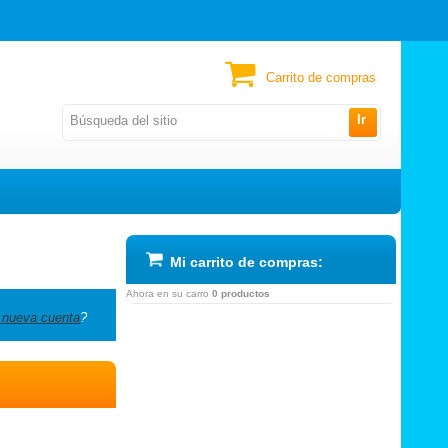
Carrito de compras
Ir
Mi carrito de compras:
Ahora en su carro
0 productos
 nueva cuenta
?