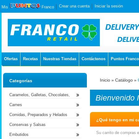
Crear una cuenta
Iniciar la sesión
Mis
Franco
Ofertas
Recetas
Nuestras Tiendas
Contáctenos
Puntos Franco
Inicio
»
Catálogo
»
Categorías
Caramelos, Galletas, Chocolates,
Bienvenido
Carnes
Comidas, Preparados y Helados
¿Qué tengo en mi ca
Conservas y Salsas
Su carrito de compras e
Embutidos