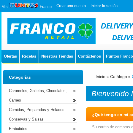
Crear una cuenta
Iniciar la sesión
Mis
Franco
Ofertas
Recetas
Nuestras Tiendas
Contáctenos
Puntos Franco
Inicio
»
Catálogo
»
Categorías
Caramelos, Galletas, Chocolates,
Bienvenido
Carnes
Comidas, Preparados y Helados
¿Qué tengo en mi ca
Conservas y Salsas
Su carrito de compras e
Embutidos