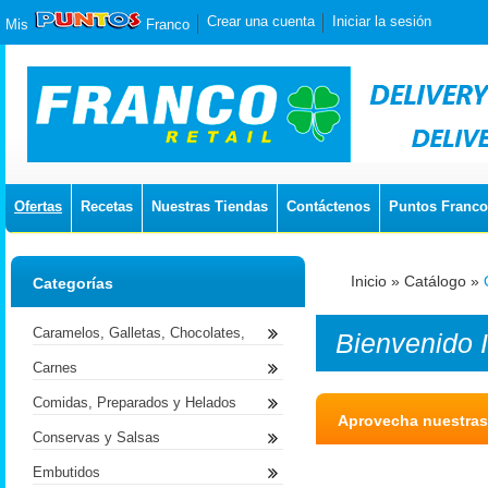
Crear una cuenta
Iniciar la sesión
Mis
Franco
Ofertas
Recetas
Nuestras Tiendas
Contáctenos
Puntos Franco
Inicio
»
Catálogo
»
Categorías
Caramelos, Galletas, Chocolates,
Bienvenido
Carnes
Comidas, Preparados y Helados
Aprovecha nuestras
Conservas y Salsas
Embutidos