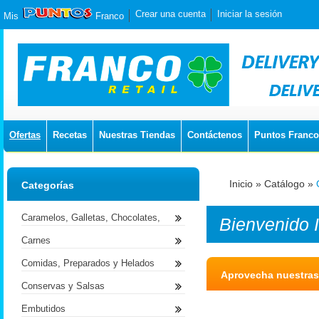
Crear una cuenta
Iniciar la sesión
Mis
Franco
Ofertas
Recetas
Nuestras Tiendas
Contáctenos
Puntos Franco
Inicio
»
Catálogo
»
Categorías
Caramelos, Galletas, Chocolates,
Bienvenido
Carnes
Comidas, Preparados y Helados
Aprovecha nuestras
Conservas y Salsas
Embutidos