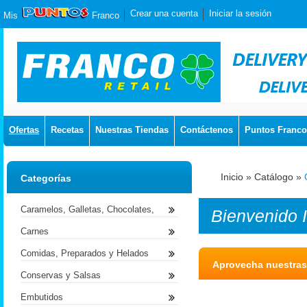
Crear una cuenta
Iniciar la sesión
Mis
Franco
Ofertas
Recetas
Nuestras Tiendas
Contáctenos
Puntos Franco
Inicio
»
Catálogo
»
Categorías
Caramelos, Galletas, Chocolates,
Bienvenido
Carnes
Comidas, Preparados y Helados
Aprovecha nuestras
Conservas y Salsas
Embutidos