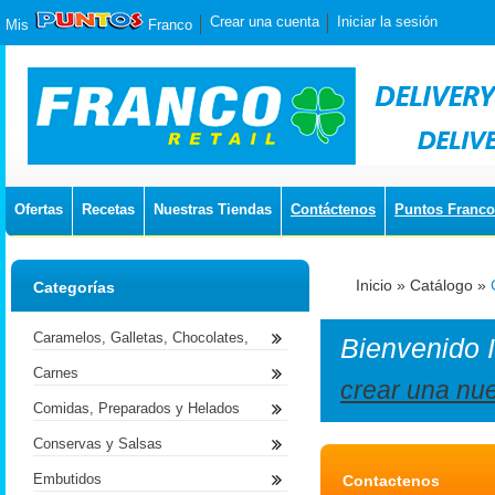
Crear una cuenta
Iniciar la sesión
Mis
Franco
Ofertas
Recetas
Nuestras Tiendas
Contáctenos
Puntos Franco
Inicio
»
Catálogo
»
Categorías
Caramelos, Galletas, Chocolates,
Bienvenido
Carnes
crear una nu
Comidas, Preparados y Helados
Conservas y Salsas
Embutidos
Contactenos