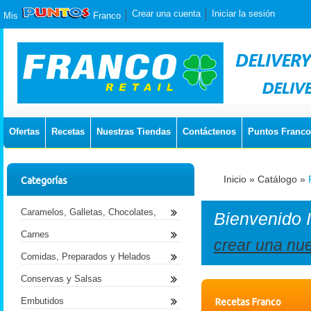
Crear una cuenta
Iniciar la sesión
Mis
Franco
Ofertas
Recetas
Nuestras Tiendas
Contáctenos
Puntos Franco
Inicio
»
Catálogo
»
Categorías
Caramelos, Galletas, Chocolates,
Bienvenido
Carnes
crear una nu
Comidas, Preparados y Helados
Conservas y Salsas
Embutidos
Recetas Franco