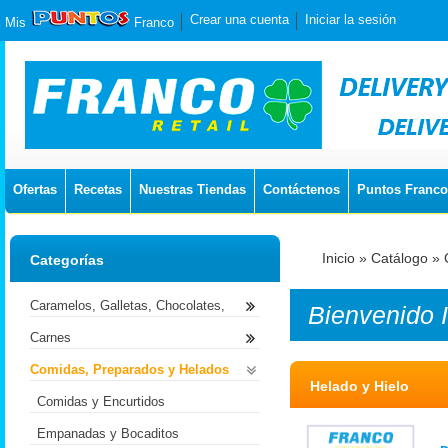
Crear una cuenta
Iniciar la sesión
Mis
Franco
Ofertas
Recetas
Nuestras Tiendas
Contáctenos
Puntos Franco
Inicio
»
Catálogo
»
Categorías
Caramelos, Galletas, Chocolates,
Bienvenido
Carnes
Comidas, Preparados y Helados
Helado y Hielo
Comidas y Encurtidos
Empanadas y Bocaditos