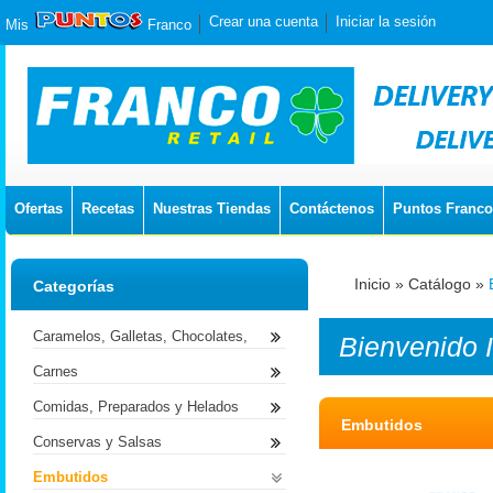
Crear una cuenta
Iniciar la sesión
Mis
Franco
Ofertas
Recetas
Nuestras Tiendas
Contáctenos
Puntos Franco
Inicio
»
Catálogo
»
Categorías
Caramelos, Galletas, Chocolates,
Bienvenido
Carnes
Comidas, Preparados y Helados
Embutidos
Conservas y Salsas
Embutidos