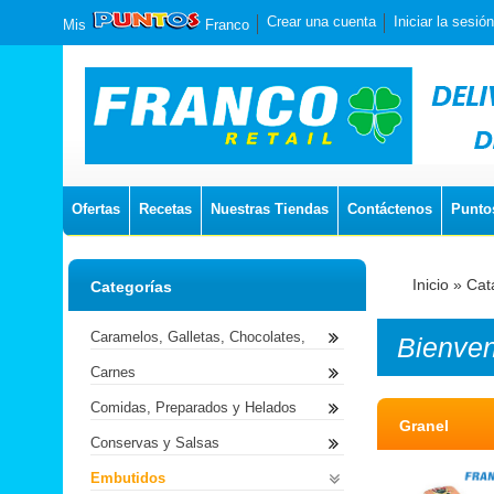
Crear una cuenta
Iniciar la sesión
Mis
Franco
Ofertas
Recetas
Nuestras Tiendas
Contáctenos
Punto
Inicio
»
Cat
Categorías
Caramelos, Galletas, Chocolates,
Bienve
Carnes
Comidas, Preparados y Helados
Granel
Conservas y Salsas
Embutidos