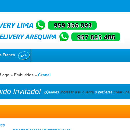
s Franco
álogo
»
Embutidos
»
Granel
nido
Invitado!
¿Quieres
ingresar a tu cuenta
o prefieres
crear una