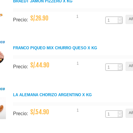
BRAEDT JAMON PIZZERO X KG
1
S/.26.90
Añ
Precio:
FRANCO PIQUEO MIX CHURRO QUESO X KG
1
S/.44.90
Añ
Precio:
LA ALEMANA CHORIZO ARGENTINO X KG
1
S/.54.90
Añ
Precio: