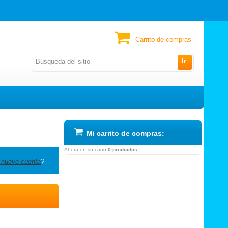
Carrito de compras
Ir
Mi carrito de compras:
Ahora en su carro
0 productos
 nueva cuenta
?