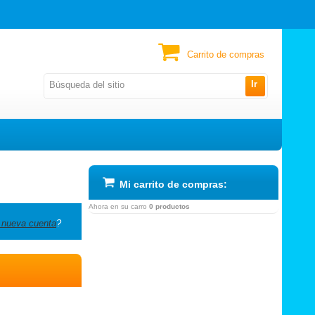
Carrito de compras
Ir
Mi carrito de compras:
Ahora en su carro
0 productos
 nueva cuenta
?