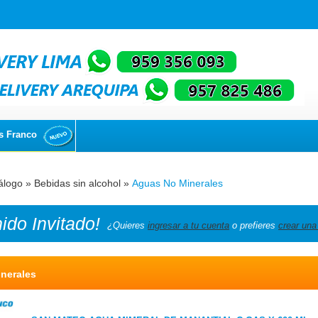
s Franco
álogo
»
Bebidas sin alcohol
»
Aguas No Minerales
nido
Invitado!
¿Quieres
ingresar a tu cuenta
o prefieres
crear una
nerales