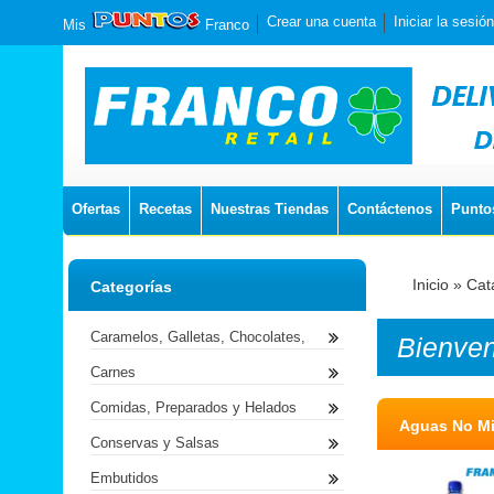
Crear una cuenta
Iniciar la sesión
Mis
Franco
Ofertas
Recetas
Nuestras Tiendas
Contáctenos
Punto
Inicio
»
Cat
Categorías
Caramelos, Galletas, Chocolates,
Bienve
Carnes
Comidas, Preparados y Helados
Aguas No Mi
Conservas y Salsas
Embutidos