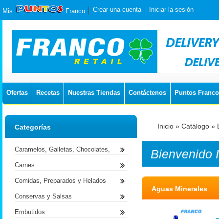
Crear una cuenta
Iniciar la sesión
Mis
Franco
Ofertas
Recetas
Nuestras Tiendas
Contáctenos
Puntos Franco
Inicio
»
Catálogo
»
Categorías
Caramelos, Galletas, Chocolates,
Bienvenido
Carnes
Comidas, Preparados y Helados
Aguas Minerales
Conservas y Salsas
Embutidos