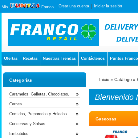
Crear una cuenta
Iniciar la sesión
Mis
Franco
Ofertas
Recetas
Nuestras Tiendas
Contáctenos
Puntos Franco
Inicio
»
Catálogo
»
Categorías
Caramelos, Galletas, Chocolates,
Bienvenido
Carnes
Comidas, Preparados y Helados
Gaseosas
Conservas y Salsas
Embutidos