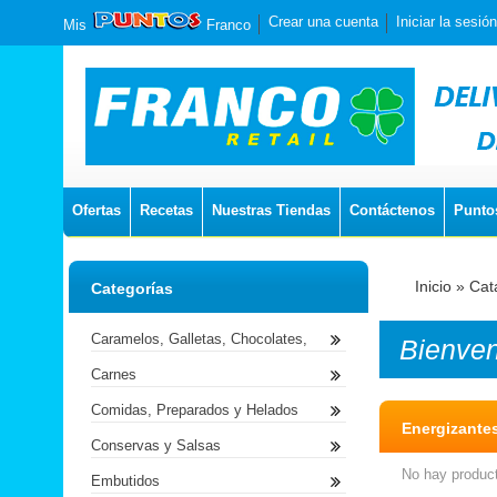
Crear una cuenta
Iniciar la sesión
Mis
Franco
Ofertas
Recetas
Nuestras Tiendas
Contáctenos
Punto
Inicio
»
Cat
Categorías
Caramelos, Galletas, Chocolates,
Bienve
Carnes
Comidas, Preparados y Helados
Energizante
Conservas y Salsas
No hay product
Embutidos