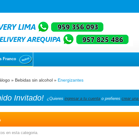
s Franco
álogo
»
Bebidas sin alcohol
»
Energizantes
nido
Invitado!
¿Quieres
ingresar a tu cuenta
o prefieres
crear una
s
os en esta categoria.