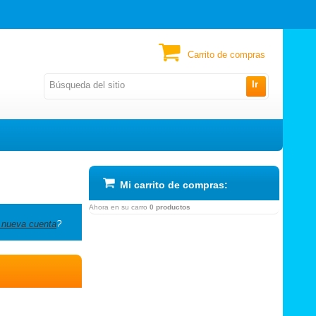
Carrito de compras
Ir
Mi carrito de compras:
Ahora en su carro
0 productos
 nueva cuenta
?