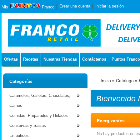
Crear una cuenta
Iniciar la sesión
Mis
Franco
Ofertas
Recetas
Nuestras Tiendas
Contáctenos
Puntos Franco
Inicio
»
Catálogo
»
Categorías
Caramelos, Galletas, Chocolates,
Bienvenido
Carnes
Comidas, Preparados y Helados
Energizantes
Conservas y Salsas
No hay productos en est
Embutidos