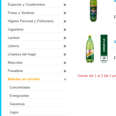
A
Especies y Condimentos
Frutas y Verduras
Higiene Personal y Perfumeria
Jugueteria
Lacteos
S
Librería
Limpieza del hogar
Mascotas
Panaderia
Viendo del
1
al
2
(de
2
pr
Bebidas sin alcohol
Concentrados
Energizantes
Gaseosas
Jugos