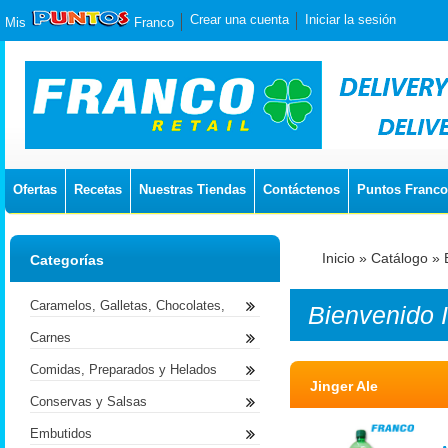
Crear una cuenta
Iniciar la sesión
Mis
Franco
Ofertas
Recetas
Nuestras Tiendas
Contáctenos
Puntos Franco
Inicio
»
Catálogo
»
Categorías
Caramelos, Galletas, Chocolates,
Bienvenido
Carnes
Comidas, Preparados y Helados
Jinger Ale
Conservas y Salsas
Embutidos