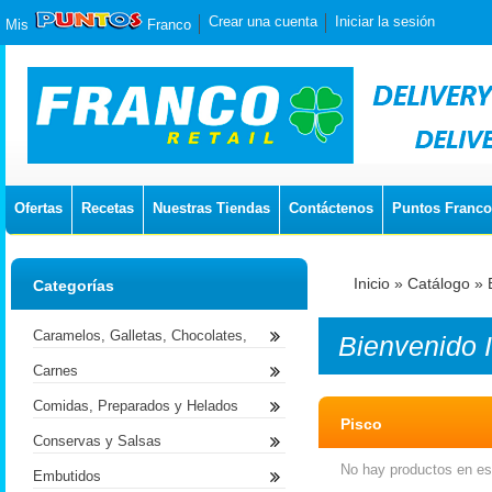
Crear una cuenta
Iniciar la sesión
Mis
Franco
Ofertas
Recetas
Nuestras Tiendas
Contáctenos
Puntos Franco
Inicio
»
Catálogo
»
Categorías
Caramelos, Galletas, Chocolates,
Bienvenido
Carnes
Comidas, Preparados y Helados
Pisco
Conservas y Salsas
No hay productos en est
Embutidos