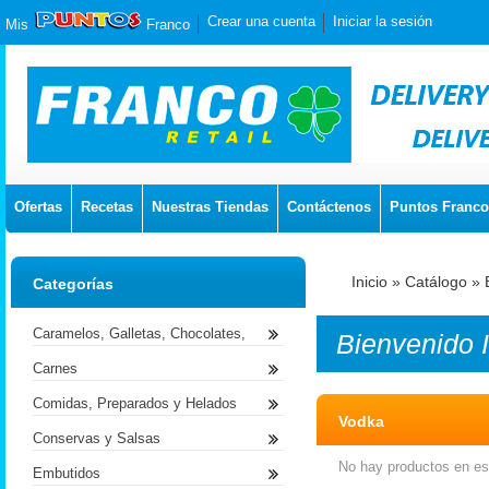
Crear una cuenta
Iniciar la sesión
Mis
Franco
Ofertas
Recetas
Nuestras Tiendas
Contáctenos
Puntos Franco
Inicio
»
Catálogo
»
Categorías
Caramelos, Galletas, Chocolates,
Bienvenido
Carnes
Comidas, Preparados y Helados
Vodka
Conservas y Salsas
No hay productos en est
Embutidos