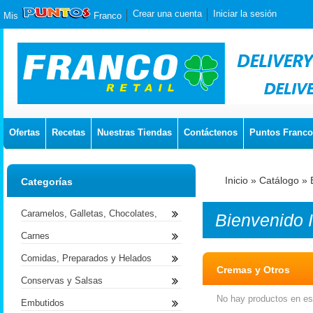
Crear una cuenta
Iniciar la sesión
Mis
Franco
Ofertas
Recetas
Nuestras Tiendas
Contáctenos
Puntos Franco
Inicio
»
Catálogo
»
Categorías
Caramelos, Galletas, Chocolates,
Bienvenido
Carnes
Comidas, Preparados y Helados
Cremas y Otros
Conservas y Salsas
No hay productos en est
Embutidos