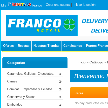
Crear una cuenta
Iniciar la sesión
Mis
Franco
Ofertas
Recetas
Nuestras Tiendas
Contáctenos
Puntos Franco
Inicio
»
Catálogo
»
Categorías
Caramelos, Galletas, Chocolates,
Bienvenido
Carnes
Comidas, Preparados y Helados
Jerez
Conservas y Salsas
No hay productos en est
Embutidos