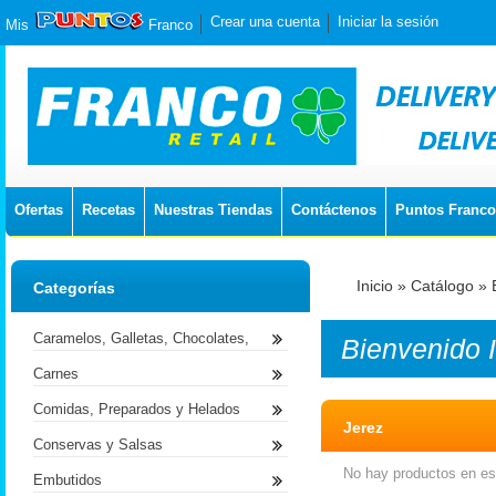
Crear una cuenta
Iniciar la sesión
Mis
Franco
Ofertas
Recetas
Nuestras Tiendas
Contáctenos
Puntos Franco
Inicio
»
Catálogo
»
Categorías
Caramelos, Galletas, Chocolates,
Bienvenido
Carnes
Comidas, Preparados y Helados
Jerez
Conservas y Salsas
No hay productos en est
Embutidos