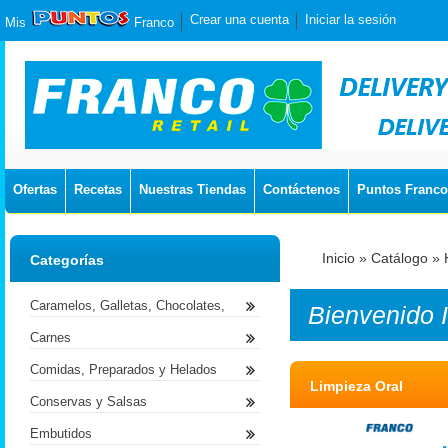
Crear una cuenta
Iniciar la sesión
Mis
Franco
Ofertas
Recetas
Nuestras Tiendas
Contáctenos
Puntos Franco
Inicio
»
Catálogo
»
Categorías
Caramelos, Galletas, Chocolates,
Bienvenido
Carnes
Comidas, Preparados y Helados
Limpieza Oral
Conservas y Salsas
Embutidos