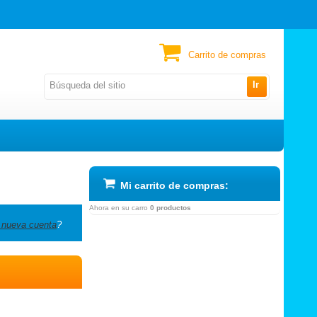
Carrito de compras
Ir
Mi carrito de compras:
Ahora en su carro
0 productos
 nueva cuenta
?