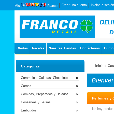
Crear una cuenta
Iniciar la sesión
Mis
Franco
Ofertas
Recetas
Nuestras Tiendas
Contáctenos
Punto
Inicio
»
Cat
Categorías
Caramelos, Galletas, Chocolates,
Bienve
Carnes
Comidas, Preparados y Helados
Perfumes y 
Conservas y Salsas
No hay product
Embutidos