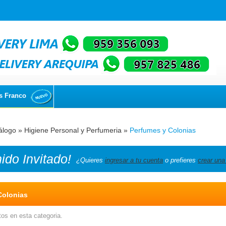
s Franco
álogo
»
Higiene Personal y Perfumeria
»
Perfumes y Colonias
nido
Invitado!
¿Quieres
ingresar a tu cuenta
o prefieres
crear una
Colonias
os en esta categoria.