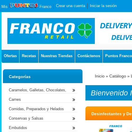
Crear una cuenta
Iniciar la sesión
Mis
Franco
Ofertas
Recetas
Nuestras Tiendas
Contáctenos
Puntos Franco
Inicio
»
Catálogo
»
Categorías
Caramelos, Galletas, Chocolates,
Bienvenido
Carnes
Comidas, Preparados y Helados
Desinfectantes y D
Conservas y Salsas
Embutidos