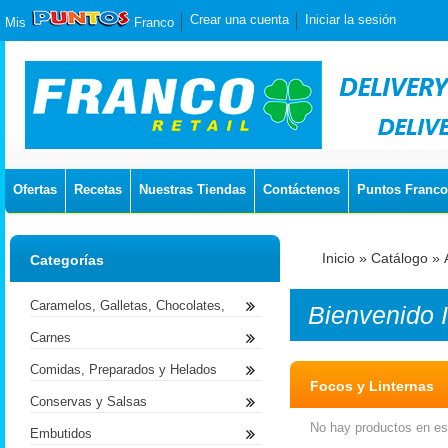
Crear una cuenta
Iniciar la sesión
Mis
Franco
Ofertas
Recetas
Nuestras Tiendas
Contáctenos
Puntos Franco
Inicio
»
Catálogo
»
Categorías
Caramelos, Galletas, Chocolates,
Bienvenido
Carnes
Comidas, Preparados y Helados
Focos y Linternas
Conservas y Salsas
No hay productos en est
Embutidos