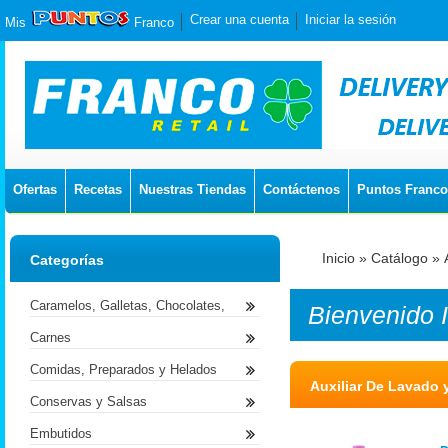
Crear una cuenta
Iniciar la sesión
Mis
Franco
Ofertas
Recetas
Nuestras Tiendas
Contáctenos
Puntos Franco
Inicio
»
Catálogo
»
Categorías
Caramelos, Galletas, Chocolates,
Bienvenido
Carnes
Comidas, Preparados y Helados
Auxiliar De Lavado
Conservas y Salsas
Embutidos