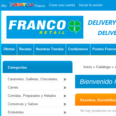
Crear una cuenta
Iniciar la sesión
Mis
Franco
Ofertas
Recetas
Nuestras Tiendas
Contáctenos
Puntos Franco
Inicio
»
Catálogo
»
Categorías
Caramelos, Galletas, Chocolates,
Bienvenido
Carnes
Comidas, Preparados y Helados
Escobas, Escobillas
Conservas y Salsas
No hay productos en est
Embutidos