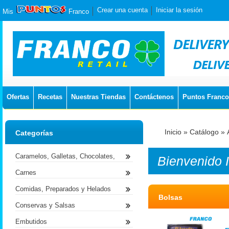
Crear una cuenta
Iniciar la sesión
Mis
Franco
Ofertas
Recetas
Nuestras Tiendas
Contáctenos
Puntos Franco
Inicio
»
Catálogo
»
Categorías
Caramelos, Galletas, Chocolates,
Bienvenido
Carnes
Comidas, Preparados y Helados
Bolsas
Conservas y Salsas
Embutidos