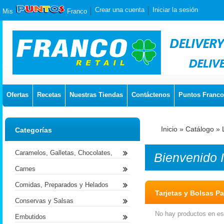
Crear una cuenta
Iniciar la sesión
Mis
Franco
Ofertas
Recetas
Nuestras Tiendas
Contáctenos
Puntos Franco
Inicio
»
Catálogo
»
Categorías
Caramelos, Galletas, Chocolates,
Bienvenido
Carnes
Comidas, Preparados y Helados
Tarjetas y Bolsas P
Conservas y Salsas
No hay productos en est
Embutidos