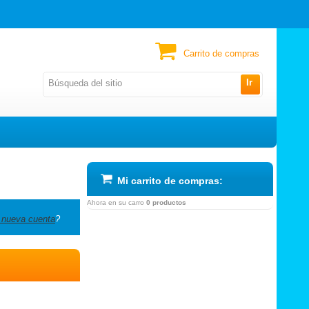
Carrito de compras
Ir
Mi carrito de compras:
Ahora en su carro
0 productos
 nueva cuenta
?