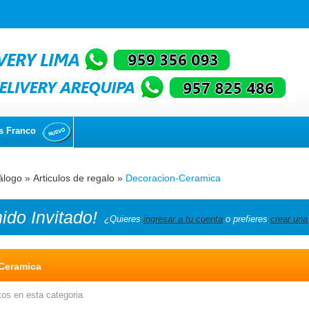
s Franco
álogo
»
Articulos de regalo
»
Decoracion-Ceramica
nido
Invitado!
¿Quieres
ingresar a tu cuenta
o prefieres
crear una
Ceramica
os en esta categoria.