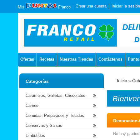
Crear una cuenta
Iniciar la sesión
Mis
Franco
Ofertas
Recetas
Nuestras Tiendas
Contáctenos
Punto
Inicio
»
Cat
Categorías
Caramelos, Galletas, Chocolates,
Bienve
Carnes
Comidas, Preparados y Helados
Decoracion-
Conservas y Salsas
No hay product
Embutidos