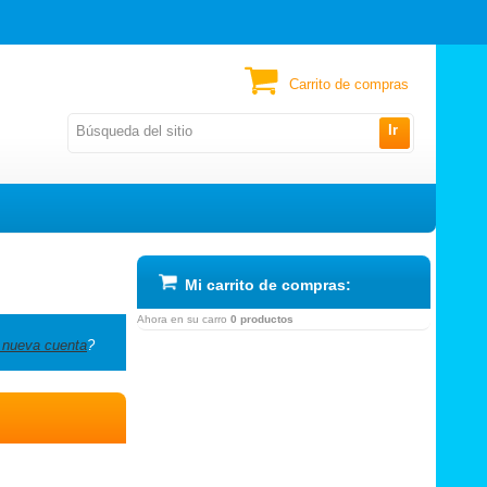
Carrito de compras
Ir
Mi carrito de compras:
Ahora en su carro
0 productos
 nueva cuenta
?