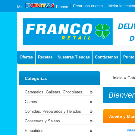
Crear una cuenta
Iniciar la sesión
Mis
Franco
Ofertas
Recetas
Nuestras Tiendas
Contáctenos
Punto
Inicio
»
Cat
Categorías
Caramelos, Galletas, Chocolates,
Bienve
Carnes
Comidas, Preparados y Helados
Aceite y Ma
Conservas y Salsas
Embutidos