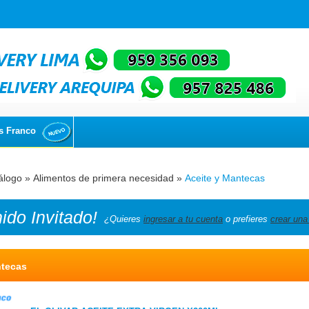
s Franco
álogo
»
Alimentos de primera necesidad
»
Aceite y Mantecas
nido
Invitado!
¿Quieres
ingresar a tu cuenta
o prefieres
crear una
ntecas